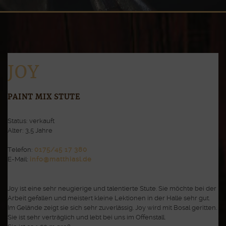
JOY
PAINT MIX STUTE
Status: verkauft
Alter: 3,5 Jahre
Telefon:
0175/45 17 380
E-Mail:
info@matthiasl.de
Joy ist eine sehr neugierige und talentierte Stute. Sie möchte bei der
Arbeit gefallen und meistert kleine Lektionen in der Halle sehr gut.
Im Gelände zeigt sie sich sehr zuverlässig. Joy wird mit Bosal geritten.
Sie ist sehr verträglich und lebt bei uns im Offenstall.